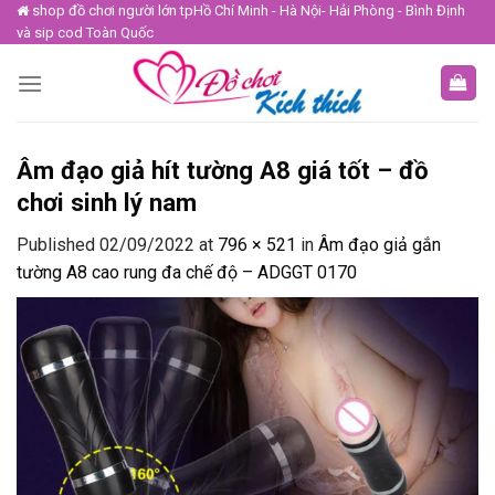
Skip
shop đồ chơi người lớn tpHồ Chí Minh - Hà Nội- Hải Phòng - Bình Định
và sip cod Toàn Quốc
to
content
Âm đạo giả hít tường A8 giá tốt – đồ
chơi sinh lý nam
Published
02/09/2022
at
796 × 521
in
Âm đạo giả gắn
tường A8 cao rung đa chế độ – ADGGT 0170