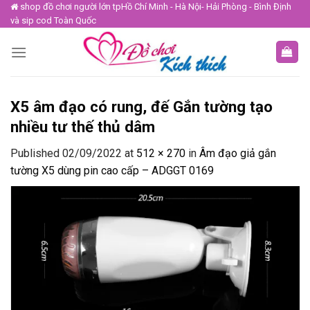
Skip
shop đồ chơi người lớn tpHồ Chí Minh - Hà Nội- Hải Phòng - Bình Định
và sip cod Toàn Quốc
to
content
X5 âm đạo có rung, đế Gắn tường tạo
nhiều tư thế thủ dâm
Published
02/09/2022
at
512 × 270
in
Âm đạo giả gắn
tường X5 dùng pin cao cấp – ADGGT 0169