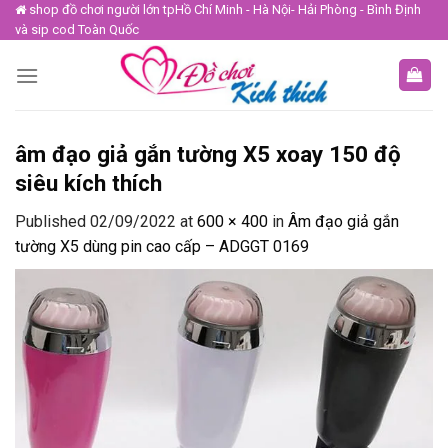
Skip
shop đồ chơi người lớn tpHồ Chí Minh - Hà Nội- Hải Phòng - Bình Định
và sip cod Toàn Quốc
to
content
âm đạo giả gắn tường X5 xoay 150 độ
siêu kích thích
Published
02/09/2022
at
600 × 400
in
Âm đạo giả gắn
tường X5 dùng pin cao cấp – ADGGT 0169