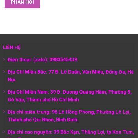
LIÊN HỆ
Điện thoại: (zalo): 0983545439.
Địa Chỉ Miền Bắc: 77 Đ. Lê Duẩn, Văn Miếu, Đống Đa, Hà
Nội.
Địa Chỉ Miền Nam:
39 Đ. Dương Quảng Hàm, Phường 5,
Gò Vấp, Thành phố Hồ Chí Minh
Địa chỉ miền trung: 96 Lê Hồng Phong, Phường Lê Lợi,
Thành phố Qui Nhơn, Bình Định.
Địa chỉ cao nguyên: 39 Bắc Kạn, Thắng Lợi, tp Kon Tum,