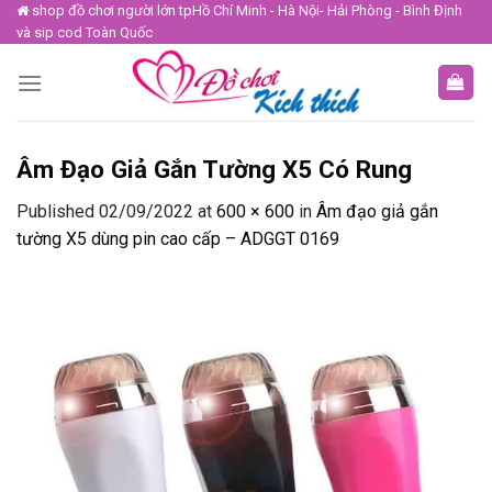
Skip
shop đồ chơi người lớn tpHồ Chí Minh - Hà Nội- Hải Phòng - Bình Định
và sip cod Toàn Quốc
to
content
Âm Đạo Giả Gắn Tường X5 Có Rung
Published
02/09/2022
at
600 × 600
in
Âm đạo giả gắn
tường X5 dùng pin cao cấp – ADGGT 0169