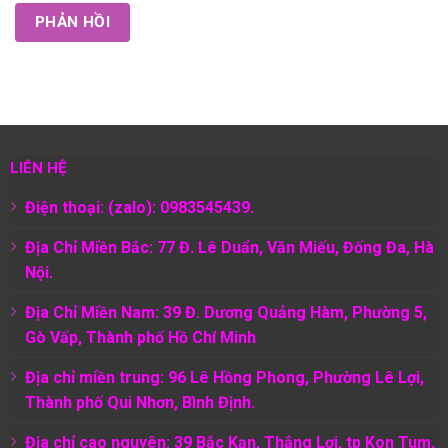
LIÊN HỆ
Điện thoại: (zalo): 0983545439.
Địa Chỉ Miền Bắc: 77 Đ. Lê Duẩn, Văn Miếu, Đống Đa, Hà
Nội.
Địa Chỉ Miền Nam:
39 Đ. Dương Quảng Hàm, Phường 5,
Gò Vấp, Thành phố Hồ Chí Minh
Địa chỉ miền trung: 96 Lê Hồng Phong, Phường Lê Lợi,
Thành phố Qui Nhơn, Bình Định.
Địa chỉ cao nguyên: 39 Bắc Kạn, Thắng Lợi, tp Kon Tum,