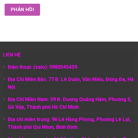
LIÊN HỆ
Điện thoại: (zalo): 0983545439.
Địa Chỉ Miền Bắc: 77 Đ. Lê Duẩn, Văn Miếu, Đống Đa, Hà
Nội.
Địa Chỉ Miền Nam:
39 Đ. Dương Quảng Hàm, Phường 5,
Gò Vấp, Thành phố Hồ Chí Minh
Địa chỉ miền trung: 96 Lê Hồng Phong, Phường Lê Lợi,
Thành phố Qui Nhơn, Bình Định.