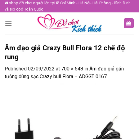
Skip
shop đồ chơi người lớn tpHồ Chí Minh - Hà Nội- Hải Phòng - Bình Định
và sip cod Toàn Quốc
to
content
Âm đạo giả Crazy Bull Flora 12 chế độ
rung
Published
02/09/2022
at
700 × 548
in
Âm đạo giả gắn
tường dùng sạc Crazy bull Flora – ADGGT 0167