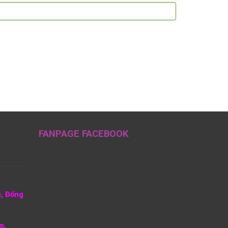
FANPAGE FACEBOOK
u, Đống
m,