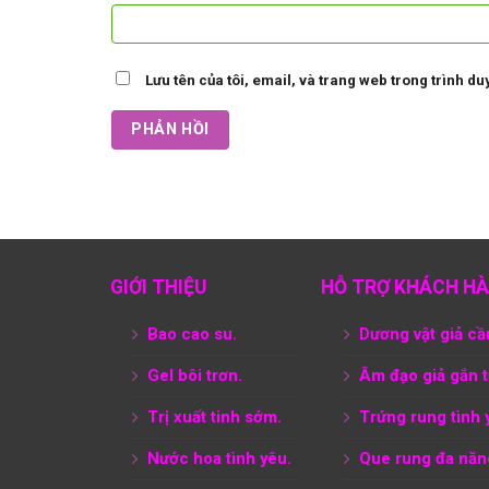
Lưu tên của tôi, email, và trang web trong trình duy
GIỚI THIỆU
HỖ TRỢ KHÁCH H
Bao cao su.
Dương vật giả cầ
Gel bôi trơn.
Âm đạo giả gắn 
Trị xuất tinh sớm.
Trứng rung tình 
Nước hoa tình yêu.
Que rung đa năn