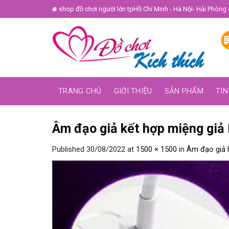
Skip
shop đồ chơi người lớn tpHồ Chí Minh - Hà Nội- Hải Phòng 
to
content
TRANG CHỦ
GIỚI THIỆU
SẢN PHẨM
TIN
Âm đạo giả kết hợp miệng giả
Published
30/08/2022
at
1500 × 1500
in
Âm đạo giả 