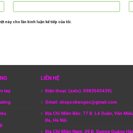
ệt này cho lần bình luận kế tiếp của tôi.
ÀNG
LIÊN HỆ
m tay.
Điện thoại: (zalo): 0983545439)
tường.
Gmail: shopcobengoc@gmail.com
yêu.
Địa Chỉ Miền Bắc: 77 Đ. Lê Duẩn, Văn Miế
Đa, Hà Nội.
g.
Địa Chỉ Miền Nam:
39 Đ. Dương Quảng Hà