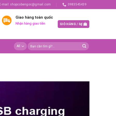
E-mail: shopcobengoc@gmail.com
0983545439
Giao hàng toàn quốc
Nhận hàng giao tiền
GIỎ HÀNG /
0
₫