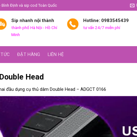
- Bình Định và sip cod Toàn Quốc
Sip nhanh nội thành
Hotline: 0983545439
thành phố Hà Nội - Hồ Chí
tư vấn 24/7 miễn phí
Minh
 TỨC
ĐẶT HÀNG
LIÊN HỆ
 Double Head
hai đầu dụng cụ thủ dâm Double Head – ADGCT 0166