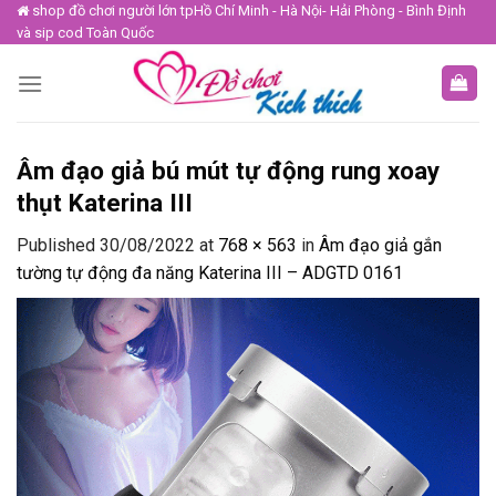
Skip
shop đồ chơi người lớn tpHồ Chí Minh - Hà Nội- Hải Phòng - Bình Định
và sip cod Toàn Quốc
to
content
Âm đạo giả bú mút tự động rung xoay
thụt Katerina III
Published
30/08/2022
at
768 × 563
in
Âm đạo giả gắn
tường tự động đa năng Katerina III – ADGTD 0161