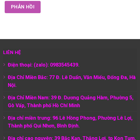
LIÊN HỆ
Điện thoại: (zalo): 0983545439.
Địa Chỉ Miền Bắc: 77 Đ. Lê Duẩn, Văn Miếu, Đống Đa, Hà
Nội.
Địa Chỉ Miền Nam:
39 Đ. Dương Quảng Hàm, Phường 5,
Gò Vấp, Thành phố Hồ Chí Minh
Địa chỉ miền trung: 96 Lê Hồng Phong, Phường Lê Lợi,
Thành phố Qui Nhơn, Bình Định.
Địa chỉ cao nguyên: 39 Bắc Kạn, Thắng Lợi, tp Kon Tum,