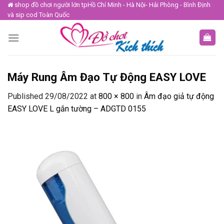
Skip
shop đồ chơi người lớn tpHồ Chí Minh - Hà Nội- Hải Phòng - Bình Định
và sip cod Toàn Quốc
to
content
Máy Rung Âm Đạo Tự Động EASY LOVE
Published
29/08/2022
at
800 × 800
in
Âm đạo giả tự động
EASY LOVE L gắn tường – ADGTD 0155