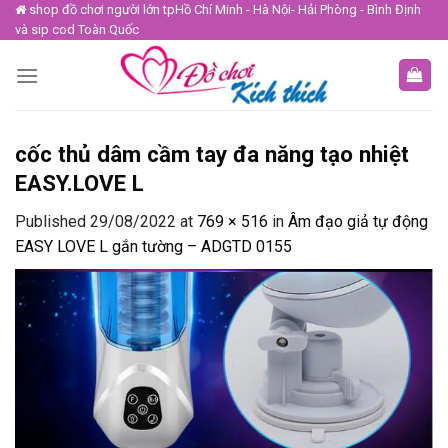
Skip
shop đồ chơi người lớn tpHồ Chí Minh - Hà Nội- Hải Phòng - Bình Định
và sip cod Toàn Quốc
to
content
cốc thủ dâm cầm tay đa năng tạo nhiệt
EASY.LOVE L
Published
29/08/2022
at
769 × 516
in
Âm đạo giả tự động
EASY LOVE L gắn tường – ADGTD 0155