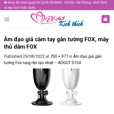
Skip
shop đồ chơi người lớn tpHồ Chí Minh - Hà Nội- Hải Phòng - Bình Định
và sip cod Toàn Quốc
to
content
Âm đạo giả cầm tay gắn tường FOX, máy
thủ dâm FOX
Published
29/08/2022
at
750 × 977
in
Âm đạo giả gắn
tường Fox rung rên tạo nhiệt – ADGGT 0154