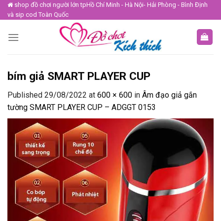
Skip
shop đồ chơi người lớn tpHồ Chí Minh - Hà Nội- Hải Phòng - Bình Định
và sip cod Toàn Quốc
to
content
bím giả SMART PLAYER CUP
Published
29/08/2022
at
600 × 600
in
Âm đạo giả gắn
tường SMART PLAYER CUP – ADGGT 0153