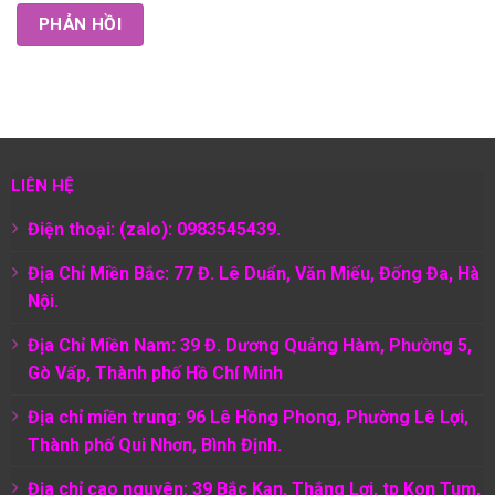
LIÊN HỆ
Điện thoại: (zalo): 0983545439.
Địa Chỉ Miền Bắc: 77 Đ. Lê Duẩn, Văn Miếu, Đống Đa, Hà
Nội.
Địa Chỉ Miền Nam:
39 Đ. Dương Quảng Hàm, Phường 5,
Gò Vấp, Thành phố Hồ Chí Minh
Địa chỉ miền trung: 96 Lê Hồng Phong, Phường Lê Lợi,
Thành phố Qui Nhơn, Bình Định.
Địa chỉ cao nguyên: 39 Bắc Kạn, Thắng Lợi, tp Kon Tum,