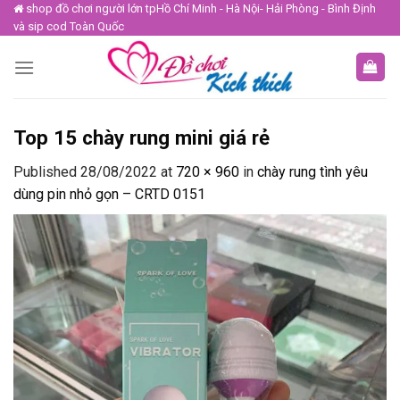
Skip
shop đồ chơi người lớn tpHồ Chí Minh - Hà Nội- Hải Phòng - Bình Định
và sip cod Toàn Quốc
to
content
Top 15 chày rung mini giá rẻ
Published
28/08/2022
at
720 × 960
in
chày rung tình yêu
dùng pin nhỏ gọn – CRTD 0151