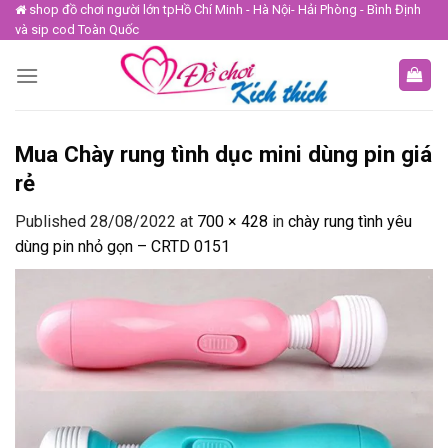
Skip
shop đồ chơi người lớn tpHồ Chí Minh - Hà Nội- Hải Phòng - Bình Định
và sip cod Toàn Quốc
to
content
Mua Chày rung tình dục mini dùng pin giá
rẻ
Published
28/08/2022
at
700 × 428
in
chày rung tình yêu
dùng pin nhỏ gọn – CRTD 0151