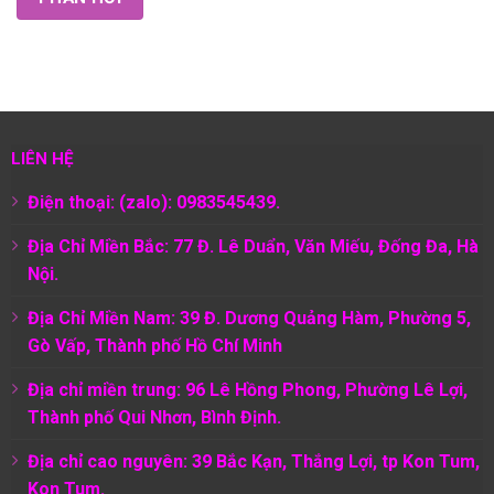
LIÊN HỆ
Điện thoại: (zalo): 0983545439.
Địa Chỉ Miền Bắc: 77 Đ. Lê Duẩn, Văn Miếu, Đống Đa, Hà
Nội.
Địa Chỉ Miền Nam:
39 Đ. Dương Quảng Hàm, Phường 5,
Gò Vấp, Thành phố Hồ Chí Minh
Địa chỉ miền trung: 96 Lê Hồng Phong, Phường Lê Lợi,
Thành phố Qui Nhơn, Bình Định.
Địa chỉ cao nguyên: 39 Bắc Kạn, Thắng Lợi, tp Kon Tum,
Kon Tum.