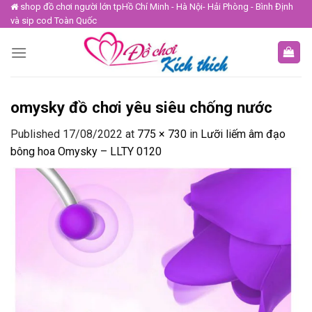
Skip
shop đồ chơi người lớn tpHồ Chí Minh - Hà Nội- Hải Phòng - Bình Định
và sip cod Toàn Quốc
to
content
omysky đồ chơi yêu siêu chống nước
Published
17/08/2022
at
775 × 730
in
Lưỡi liếm âm đạo
bông hoa Omysky – LLTY 0120