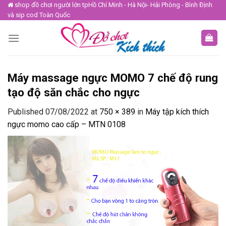
Skip
shop đồ chơi người lớn tpHồ Chí Minh - Hà Nội- Hải Phòng - Bình Định
và sip cod Toàn Quốc
to
content
Máy massage ngực MOMO 7 chế độ rung
tạo độ săn chắc cho ngực
Published
07/08/2022
at
750 × 389
in
Máy tập kích thích
ngực momo cao cấp – MTN 0108