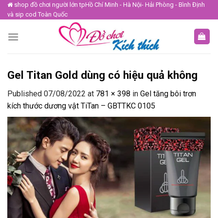
Skip
shop đồ chơi người lớn tpHồ Chí Minh - Hà Nội- Hải Phòng - Bình Định
và sip cod Toàn Quốc
to
content
Gel Titan Gold dùng có hiệu quả không
Published
07/08/2022
at
781 × 398
in
Gel tăng bôi trơn
kích thước dương vật TiTan – GBTTKC 0105