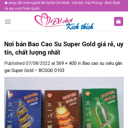
Skip
shop đồ chơi người lớn tpHồ Chí Minh - Hà Nội- Hải Phòng - Bình Định
và sip cod Toàn Quốc
to
content
Nơi bán Bao Cao Su Super Gold giá rẻ, uy
tín, chất lượng nhất
Published
07/08/2022
at
569 × 400
in
Bao cao su siêu gân
gai Super Gold – BCSGĐ 0103