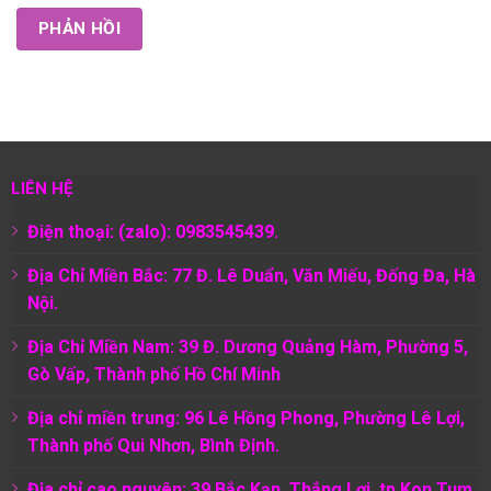
LIÊN HỆ
Điện thoại: (zalo): 0983545439.
Địa Chỉ Miền Bắc: 77 Đ. Lê Duẩn, Văn Miếu, Đống Đa, Hà
Nội.
Địa Chỉ Miền Nam:
39 Đ. Dương Quảng Hàm, Phường 5,
Gò Vấp, Thành phố Hồ Chí Minh
Địa chỉ miền trung: 96 Lê Hồng Phong, Phường Lê Lợi,
Thành phố Qui Nhơn, Bình Định.
Địa chỉ cao nguyên: 39 Bắc Kạn, Thắng Lợi, tp Kon Tum,