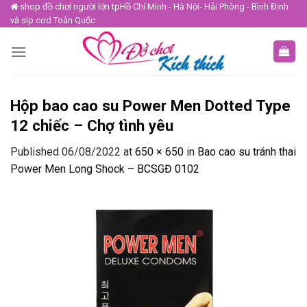
Skip
shop đồ chơi người lớn tpHồ Chí Minh - Hà Nội- Hải Phòng - Bình Định
và sip cod Toàn Quốc
to
content
Hộp bao cao su Power Men Dotted Type
12 chiếc – Chợ tình yêu
Published
06/08/2022
at
650 × 650
in
Bao cao su tránh thai
Power Men Long Shock – BCSGĐ 0102