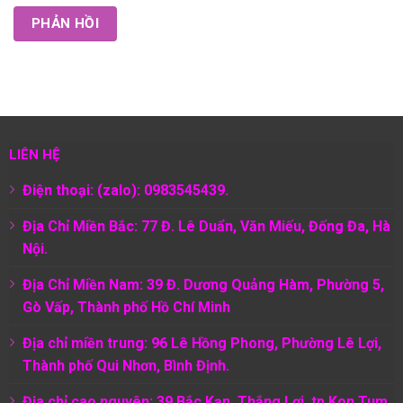
LIÊN HỆ
Điện thoại: (zalo): 0983545439.
Địa Chỉ Miền Bắc: 77 Đ. Lê Duẩn, Văn Miếu, Đống Đa, Hà
Nội.
Địa Chỉ Miền Nam:
39 Đ. Dương Quảng Hàm, Phường 5,
Gò Vấp, Thành phố Hồ Chí Minh
Địa chỉ miền trung: 96 Lê Hồng Phong, Phường Lê Lợi,
Thành phố Qui Nhơn, Bình Định.
Địa chỉ cao nguyên: 39 Bắc Kạn, Thắng Lợi, tp Kon Tum,