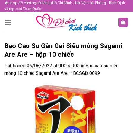
Skip
shop đồ chơi người lớn tpHồ Chí Minh - Hà Nội- Hải Phòng - Bình Định
và sip cod Toàn Quốc
to
content
Bao Cao Su Gân Gai Siêu mỏng Sagami
Are Are – hộp 10 chiếc
Published
06/08/2022
at
900 × 900
in
Bao cao su siêu
mỏng 10 chiếc Sagami Are Are – BCSGĐ 0099