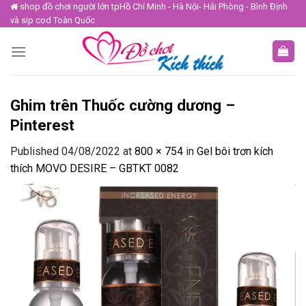
Skip
shop đồ chơi người lớn tpHồ Chí Minh - Hà Nội- Hải Phòng - Bình Định
và sip cod Toàn Quốc
to
content
Ghim trên Thuốc cường dương –
Pinterest
Published
04/08/2022
at
800 × 754
in
Gel bôi trơn kích
thích MOVO DESIRE – GBTKT 0082