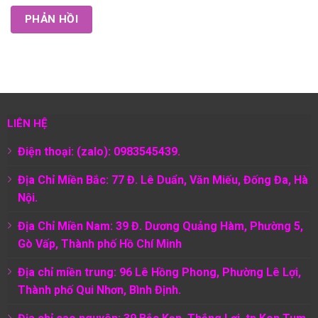
LIÊN HỆ
Điện thoại: (zalo): 0983545439.
Địa Chỉ Miền Bắc: 77 Đ. Lê Duẩn, Văn Miếu, Đống Đa, Hà
Nội.
Địa Chỉ Miền Nam:
39 Đ. Dương Quảng Hàm, Phường 5,
Gò Vấp, Thành phố Hồ Chí Minh
Địa chỉ miền trung: 96 Lê Hồng Phong, Phường Lê Lợi,
Thành phố Qui Nhơn, Bình Định.