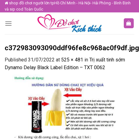
Skip
shop đồ chơi người lớn tpHồ Chí Minh - Hà Nội- Hải Phòng - Bình Định
và sip cod Toàn Quốc
to
content
c372983093090ddf96fe8c968ac0f9df.jp
Published
31/07/2022
at
525 × 481
in
Trị xuất tinh sớm
Dynamo Delay Black Label Edition – TXT 0062