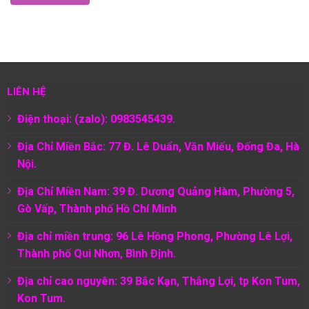
LIÊN HỆ
Điện thoại: (zalo): 0983545439.
Địa Chỉ Miền Bắc: 77 Đ. Lê Duẩn, Văn Miếu, Đống Đa, Hà
Nội.
Địa Chỉ Miền Nam:
39 Đ. Dương Quảng Hàm, Phường 5,
Gò Vấp, Thành phố Hồ Chí Minh
Địa chỉ miền trung: 96 Lê Hồng Phong, Phường Lê Lợi,
Thành phố Qui Nhơn, Bình Định.
Địa chỉ cao nguyên: 39 Bắc Kạn, Thắng Lợi, tp Kon Tum,
Kon Tum.