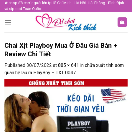
Skip
shop đồ chơi người lớn tpHồ Chí Minh - Hà Nội- Hải Phòng - Bình Định
và sip cod Toàn Quốc
to
content
Chai Xịt Playboy Mua Ở Đâu Giá Bán +
Review Chi Tiết
Published
30/07/2022
at
885 × 641
in
chữa xuất tinh sớm
quan hệ lâu ra PlayBoy – TXT 0047