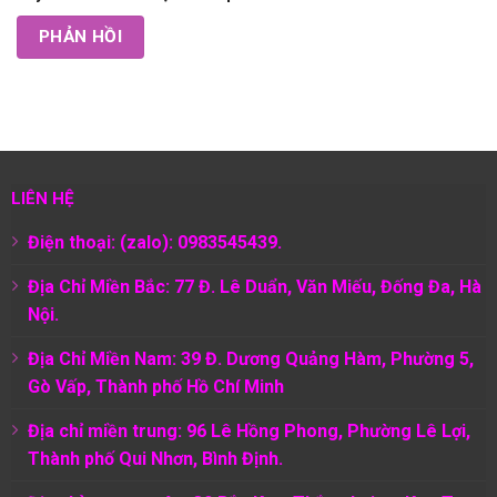
LIÊN HỆ
Điện thoại: (zalo): 0983545439.
Địa Chỉ Miền Bắc: 77 Đ. Lê Duẩn, Văn Miếu, Đống Đa, Hà
Nội.
Địa Chỉ Miền Nam:
39 Đ. Dương Quảng Hàm, Phường 5,
Gò Vấp, Thành phố Hồ Chí Minh
Địa chỉ miền trung: 96 Lê Hồng Phong, Phường Lê Lợi,
Thành phố Qui Nhơn, Bình Định.