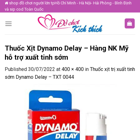
Skip
shop đồ chơi người lớn tpHồ Chí Minh - Hà Nội- Hải Phòng - Bình Định
và sip cod Toàn Quốc
to
content
Thuốc Xịt Dynamo Delay – Hàng NK Mỹ
hỗ trợ xuất tinh sớm
Published
30/07/2022
at
400 × 400
in
Thuốc xịt trị xuất tinh
sớm Dynamo Delay – TXT 0044