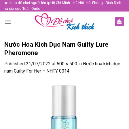
Skip
shop đồ chơi người lớn tpHồ Chí Minh - Hà Nội- Hải Phòng - Bình Định
và sip cod Toàn Quốc
to
content
Nước Hoa Kích Dục Nam Guilty Lure
Pheromone
Published
21/07/2022
at
500 × 500
in
Nước hoa kích dục
nam Guilty For Her – NHTY 0014