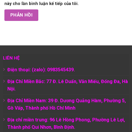
này cho lần bình luận kế tiếp của tôi.
LIÊN HỆ
Điện thoại: (zalo): 0983545439.
Địa Chỉ Miền Bắc: 77 Đ. Lê Duẩn, Văn Miếu, Đống Đa, Hà
Nội.
Địa Chỉ Miền Nam:
39 Đ. Dương Quảng Hàm, Phường 5,
Gò Vấp, Thành phố Hồ Chí Minh
Địa chỉ miền trung: 96 Lê Hồng Phong, Phường Lê Lợi,
Thành phố Qui Nhơn, Bình Định.