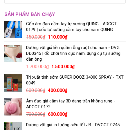
SẢN PHẨM BÁN CHẠY
Cốc âm đạo cầm tay tự sướng QUING - ADGCT
0179 | cốc tự sướng cầm tay cho nam QUING
150.000
₫
110.000
₫
Dương vật giả liền quần rỗng ruột cho nam - DVG
DĐ0345 | đồ chơi tình dục nam, dụng cụ tự sướng
đàn ông
1.700.000
₫
1.500.000
₫
Trị xuất tinh sớm SUPER DOOZ 34000 SPRAY - TXT
0049
600.000
₫
400.000
₫
Âm đạo giả cầm tay 3D dạng trần không rung -
ADGCT 0172
700.000
₫
600.000
₫
Dương vật giả ịn tường siêu tốt JB - DVGGT 0245