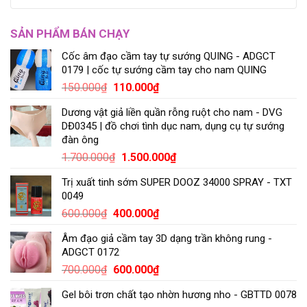
SẢN PHẨM BÁN CHẠY
Cốc âm đạo cầm tay tự sướng QUING - ADGCT
0179 | cốc tự sướng cầm tay cho nam QUING
150.000
₫
110.000
₫
Dương vật giả liền quần rỗng ruột cho nam - DVG
DĐ0345 | đồ chơi tình dục nam, dụng cụ tự sướng
đàn ông
1.700.000
₫
1.500.000
₫
Trị xuất tinh sớm SUPER DOOZ 34000 SPRAY - TXT
0049
600.000
₫
400.000
₫
Âm đạo giả cầm tay 3D dạng trần không rung -
ADGCT 0172
700.000
₫
600.000
₫
Gel bôi trơn chất tạo nhờn hương nho - GBTTD 0078