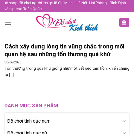
Skip
shop đồ chơi người lớn tpHồ Chí Minh - Hà Nội- Hải Phòng - Bình Định
và sip cod Toàn Quốc
to
content
Cách xây dựng lòng tin vững chắc trong mối
quan hệ sau những tổn thương quá khứ
30/06/2026
Tổn thương trong quá khứ giống như một vết sẹo tâm hồn, khiến chúng
ta [...]
DANH MỤC SẢN PHẨM
Đồ chơi tình dục nam
Đồ chơi tình dục nữ