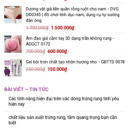
Dương vật giả liền quần rỗng ruột cho nam - DVG
DĐ0345 | đồ chơi tình dục nam, dụng cụ tự sướng
đàn ông
1.700.000
₫
1.500.000
₫
Âm đạo giả cầm tay 3D dạng trần không rung -
ADGCT 0172
700.000
₫
600.000
₫
Gel bôi trơn chất tạo nhờn hương nho - GBTTD 0078
250.000
₫
150.000
₫
BÀI VIẾT – TIN TỨC
Các tính năng hiện đại trên các dòng trứng rung tình yêu
hiện nay
chất liệu sản xuất trứng rung, tầm quang trọng bạn cần
biết