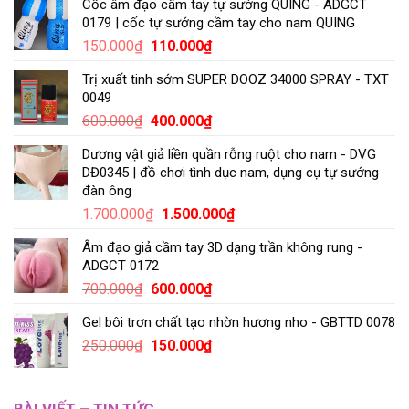
Cốc âm đạo cầm tay tự sướng QUING - ADGCT
0179 | cốc tự sướng cầm tay cho nam QUING
150.000
₫
110.000
₫
Trị xuất tinh sớm SUPER DOOZ 34000 SPRAY - TXT
0049
600.000
₫
400.000
₫
Dương vật giả liền quần rỗng ruột cho nam - DVG
DĐ0345 | đồ chơi tình dục nam, dụng cụ tự sướng
đàn ông
1.700.000
₫
1.500.000
₫
Âm đạo giả cầm tay 3D dạng trần không rung -
ADGCT 0172
700.000
₫
600.000
₫
Gel bôi trơn chất tạo nhờn hương nho - GBTTD 0078
250.000
₫
150.000
₫
BÀI VIẾT – TIN TỨC