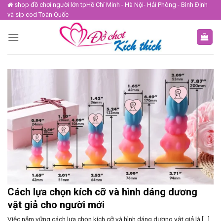
Skip
shop đồ chơi người lớn tpHồ Chí Minh - Hà Nội- Hải Phòng - Bình Định
và sip cod Toàn Quốc
to
content
Cách lựa chọn kích cỡ và hình dáng dương
vật giả cho người mới
Việc nắm vững cách lựa chọn kích cỡ và hình dáng dương vật giả là [...]