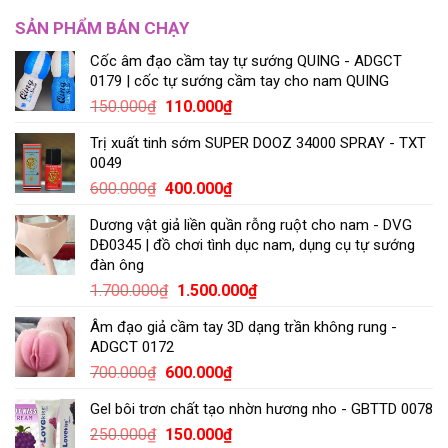
SẢN PHẨM BÁN CHẠY
Cốc âm đạo cầm tay tự sướng QUING - ADGCT
0179 | cốc tự sướng cầm tay cho nam QUING
150.000
₫
110.000
₫
Trị xuất tinh sớm SUPER DOOZ 34000 SPRAY - TXT
0049
600.000
₫
400.000
₫
Dương vật giả liền quần rỗng ruột cho nam - DVG
DĐ0345 | đồ chơi tình dục nam, dụng cụ tự sướng
đàn ông
1.700.000
₫
1.500.000
₫
Âm đạo giả cầm tay 3D dạng trần không rung -
ADGCT 0172
700.000
₫
600.000
₫
Gel bôi trơn chất tạo nhờn hương nho - GBTTD 0078
250.000
₫
150.000
₫