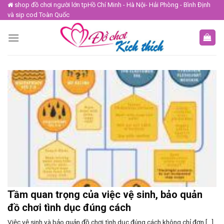
Skip
shop đồ chơi người lớn tpHồ Chí Minh - Hà Nội- Hải Phòng - Bình Định
và sip cod Toàn Quốc
to
content
Tầm quan trọng của việc vệ sinh, bảo quản
đồ chơi tình dục đúng cách
Việc vệ sinh và bảo quản đồ chơi tình dục đúng cách không chỉ đơn [...]