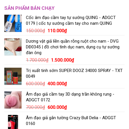
SẢN PHẨM BÁN CHẠY
Cốc âm đạo cầm tay tự sướng QUING - ADGCT
0179 | cốc tự sướng cầm tay cho nam QUING
150.000
₫
110.000
₫
Dương vật giả liền quần rỗng ruột cho nam - DVG
DĐ0345 | đồ chơi tình dục nam, dụng cụ tự sướng
đàn ông
1.700.000
₫
1.500.000
₫
Trị xuất tinh sớm SUPER DOOZ 34000 SPRAY - TXT
0049
600.000
₫
400.000
₫
Âm đạo giả cầm tay 3D dạng trần không rung -
ADGCT 0172
700.000
₫
600.000
₫
Âm đạo giả gắn tường Crazy Bull Delia - ADGGT
0160