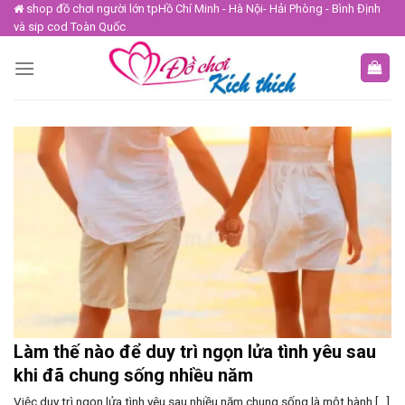
Skip
shop đồ chơi người lớn tpHồ Chí Minh - Hà Nội- Hải Phòng - Bình Định
và sip cod Toàn Quốc
to
content
Làm thế nào để duy trì ngọn lửa tình yêu sau
khi đã chung sống nhiều năm
Việc duy trì ngọn lửa tình yêu sau nhiều năm chung sống là một hành [...]