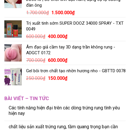
đàn ông
1.700.000
₫
1.500.000
₫
Trị xuất tinh sớm SUPER DOOZ 34000 SPRAY - TXT
0049
600.000
₫
400.000
₫
Âm đạo giả cầm tay 3D dạng trần không rung -
ADGCT 0172
700.000
₫
600.000
₫
Gel bôi trơn chất tạo nhờn hương nho - GBTTD 0078
250.000
₫
150.000
₫
BÀI VIẾT – TIN TỨC
Các tính năng hiện đại trên các dòng trứng rung tình yêu
hiện nay
chất liệu sản xuất trứng rung, tầm quang trọng bạn cần