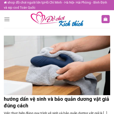
Skip
shop đồ chơi người lớn tpHồ Chí Minh - Hà Nội- Hải Phòng - Bình Định
và sip cod Toàn Quốc
to
content
hướng dẩn vệ sinh và bảo quản dương vật giả
đúng cách
Việc thực hiện đúng quy trình vệ sinh và bảo quản dương vật giả là [...]