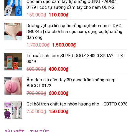
Cốc âm đạo cầm tay tự sướng QUING - ADGCT
0179 | cốc tự sướng cầm tay cho nam QUING
150.000
₫
110.000
₫
Dương vật giả liền quần rỗng ruột cho nam - DVG
DĐ0345 | đồ chơi tình dục nam, dụng cụ tự sướng
đàn ông
1.700.000
₫
1.500.000
₫
Trị xuất tinh sớm SUPER DOOZ 34000 SPRAY - TXT
0049
600.000
₫
400.000
₫
Âm đạo giả cầm tay 3D dạng trần không rung -
ADGCT 0172
700.000
₫
600.000
₫
Gel bôi trơn chất tạo nhờn hương nho - GBTTD 0078
250.000
₫
150.000
₫
BÀI VIẾT – TIN TỨC