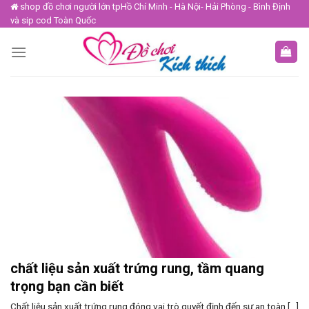
Skip
shop đồ chơi người lớn tpHồ Chí Minh - Hà Nội- Hải Phòng - Bình Định
và sip cod Toàn Quốc
to
content
chất liệu sản xuất trứng rung, tầm quang
trọng bạn cần biết
Chất liệu sản xuất trứng rung đóng vai trò quyết định đến sự an toàn [...]